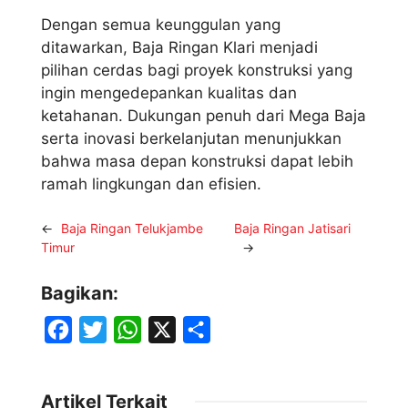
Dengan semua keunggulan yang
ditawarkan, Baja Ringan Klari menjadi
pilihan cerdas bagi proyek konstruksi yang
ingin mengedepankan kualitas dan
ketahanan. Dukungan penuh dari Mega Baja
serta inovasi berkelanjutan menunjukkan
bahwa masa depan konstruksi dapat lebih
ramah lingkungan dan efisien.
←
Baja Ringan Telukjambe
Baja Ringan Jatisari
Timur
→
Bagikan:
F
T
W
X
S
a
w
h
h
c
i
a
a
Artikel Terkait