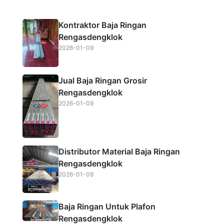
e
t
t
r
b
t
s
e
Kontraktor Baja Ringan
o
e
A
Rengasdengklok
o
r
p
2026-01-09
k
p
Jual Baja Ringan Grosir
Rengasdengklok
2026-01-09
Distributor Material Baja Ringan
Rengasdengklok
2026-01-09
Baja Ringan Untuk Plafon
Rengasdengklok