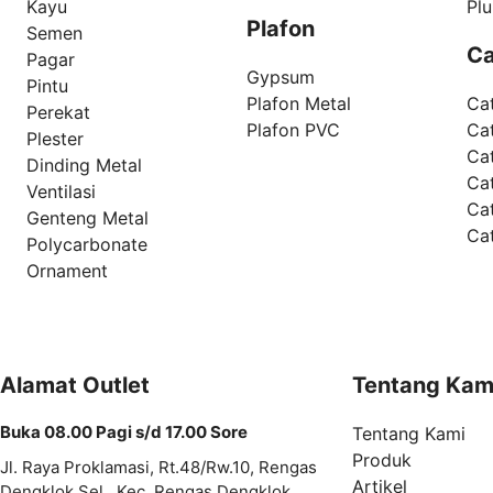
Kayu
Pl
Plafon
Semen
Ca
Pagar
Gypsum
Pintu
Plafon Metal
Ca
Perekat
Plafon PVC
Cat
Plester
Ca
Dinding Metal
Ca
Ventilasi
Ca
Genteng Metal
Ca
Polycarbonate
Ornament
Alamat Outlet
Tentang Kam
Buka 08.00 Pagi s/d 17.00 Sore
Tentang Kami
Produk
Jl. Raya Proklamasi, Rt.48/Rw.10, Rengas
Artikel
Dengklok Sel., Kec. Rengas Dengklok,