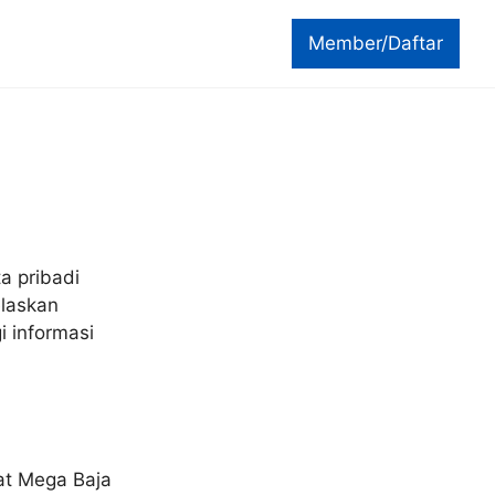
Member/Daftar
a pribadi
elaskan
 informasi
at Mega Baja