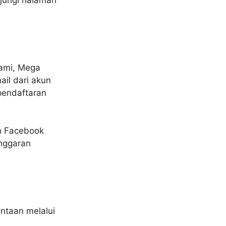
jungi halaman
ami, Mega
ail dari akun
pendaftaran
n Facebook
nggaran
intaan melalui