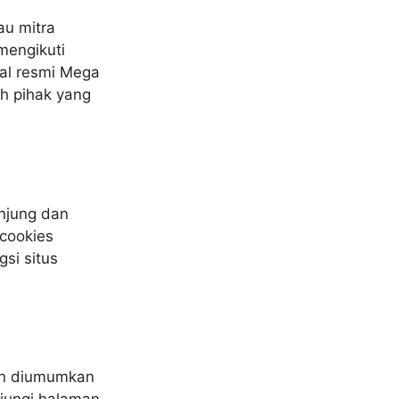
u mitra
mengikuti
al resmi Mega
eh pihak yang
njung dan
cookies
si situs
kan diumumkan