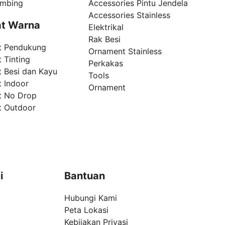
umbing
Accessories Pintu Jendela
Accessories Stainless
t Warna
Elektrikal
Rak Besi
t Pendukung
Ornament Stainless
 Tinting
Perkakas
t Besi dan Kayu
Tools
t Indoor
Ornament
t No Drop
t Outdoor
i
Bantuan
Hubungi Kami
Peta Lokasi
Kebijakan Privasi