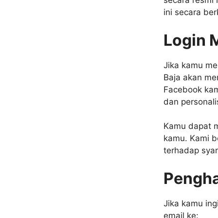
secara resmi 
ini secara be
Login 
Jika kamu me
Baja akan men
Facebook kam
dan personali
Kamu dapat m
kamu. Kami b
terhadap syar
Pengha
Jika kamu ing
email ke: