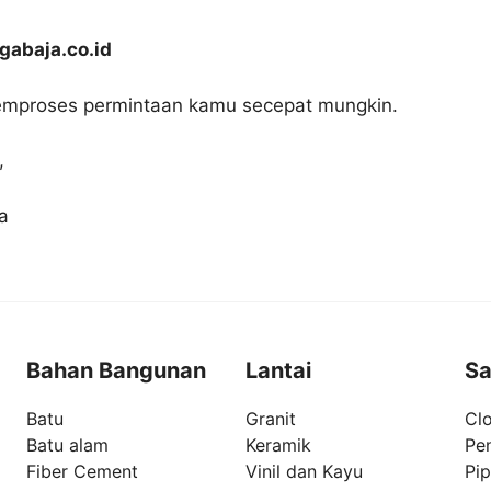
abaja.co.id
mproses permintaan kamu secepat mungkin.
,
a
Bahan Bangunan
Lantai
Sa
Batu
Granit
Clo
Batu alam
Keramik
Pe
Fiber Cement
Vinil dan Kayu
Pi