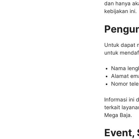
dan hanya ak
kebijakan ini.
Pengum
Untuk dapat m
untuk mendaf
Nama leng
Alamat ema
Nomor tel
Informasi in
terkait layan
Mega Baja.
Event, 