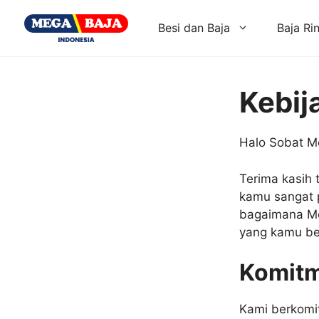
Skip
to
Besi dan Baja
Baja Ri
content
Kebij
Halo Sobat M
Terima kasih 
kamu sangat p
bagaimana Me
yang kamu be
Komitm
Kami berkomi