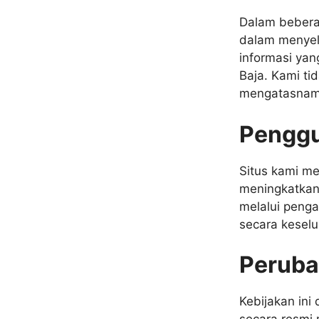
Dalam bebera
dalam menyel
informasi yan
Baja. Kami ti
mengatasnama
Penggu
Situs kami m
meningkatkan
melalui penga
secara keselu
Peruba
Kebijakan in