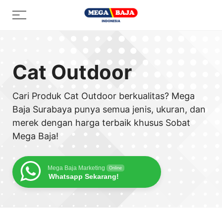
Skip
Menu
to
content
Cat Outdoor
Cari Produk Cat Outdoor berkualitas? Mega
Baja Surabaya punya semua jenis, ukuran, dan
merek dengan harga terbaik khusus Sobat
Mega Baja!
Mega Baja Marketing
Online
Whatsapp Sekarang!