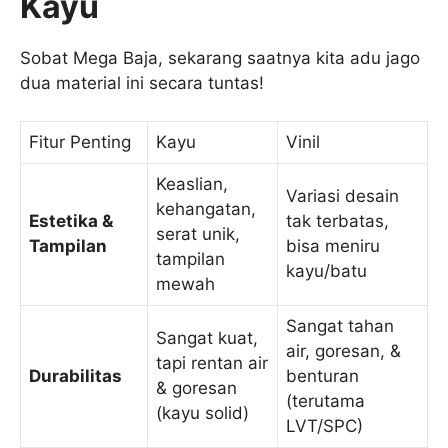
Kayu
Sobat Mega Baja, sekarang saatnya kita adu jago
dua material ini secara tuntas!
Fitur Penting
Kayu
Vinil
Keaslian,
Variasi desain
kehangatan,
Estetika &
tak terbatas,
serat unik,
Tampilan
bisa meniru
tampilan
kayu/batu
mewah
Sangat tahan
Sangat kuat,
air, goresan, &
tapi rentan air
Durabilitas
benturan
& goresan
(terutama
(kayu solid)
LVT/SPC)