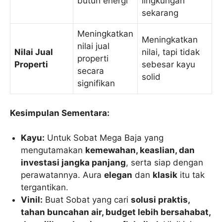
butuh energi
lingkungan
sekarang
Meningkatkan
Meningkatkan
nilai jual
Nilai Jual
nilai, tapi tidak
properti
Properti
sebesar kayu
secara
solid
signifikan
Kesimpulan Sementara:
Kayu:
Untuk Sobat Mega Baja yang
mengutamakan
kemewahan, keaslian, dan
investasi jangka panjang
, serta siap dengan
perawatannya. Aura
elegan
dan
klasik
itu tak
tergantikan.
Vinil:
Buat Sobat yang cari
solusi praktis,
tahan buncahan air, budget lebih bersahabat,