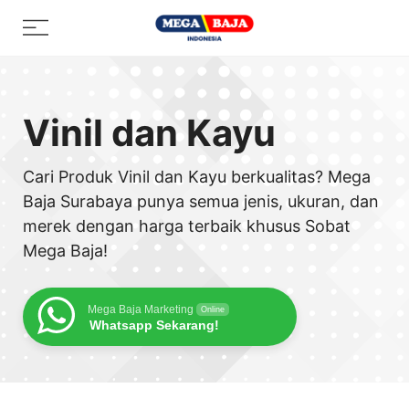
Skip
Menu
to
content
Vinil dan Kayu
Cari Produk Vinil dan Kayu berkualitas? Mega
Baja Surabaya punya semua jenis, ukuran, dan
merek dengan harga terbaik khusus Sobat
Mega Baja!
Mega Baja Marketing
Online
Whatsapp Sekarang!