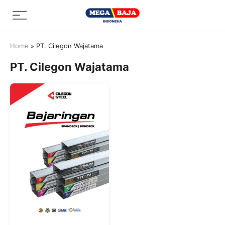
Skip
Menu
to
content
Home
»
PT. Cilegon Wajatama
PT. Cilegon Wajatama